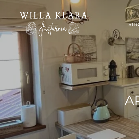
STR
A