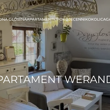
ONA GŁÓWNA
APARTAMENTY/POKOJE
CENNIK
OKOLICA
G
PARTAMENT WERAN